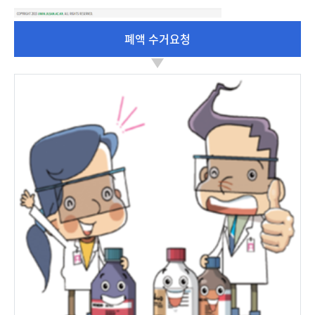
폐액 수거요청