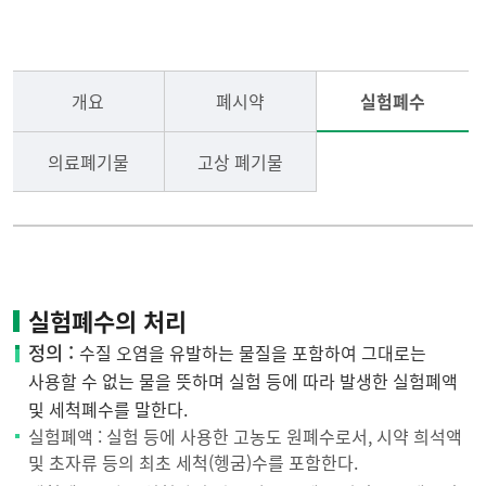
연구실안전관리
연구실 사고
개요
폐시약
실험폐수
LMO안전관리
실험폐기물 처리
의료폐기물
고상 폐기물
방사선안전관리
공지사항
자료실
실험폐수의 처리
정의 :
수질 오염을 유발하는 물질을 포함하여 그대로는
사용할 수 없는 물을 뜻하며 실험 등에 따라 발생한 실험폐액
및 세척폐수를 말한다.
실험폐액 : 실험 등에 사용한 고농도 원폐수로서, 시약 희석액
및 초자류 등의 최초 세척(헹굼)수를 포함한다.