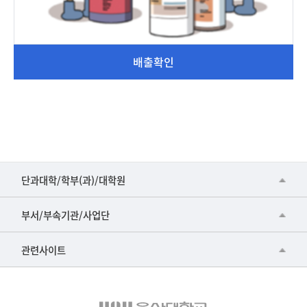
배출확인
■인문대학
단과대학/학부(과)/대학원
▷국어국문학부
공동기기센터
부서/부속기관/사업단
▷영어영문학과
공학교육혁신센터
건강가정지원센터
관련사이트
▷일본어·일본학과
과학영재교육원
교수협의회
▷중국어·중국학과
교무처교직팀
구내(경남)은행
▷프랑스어·프랑스학과