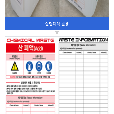
실험폐액 발생