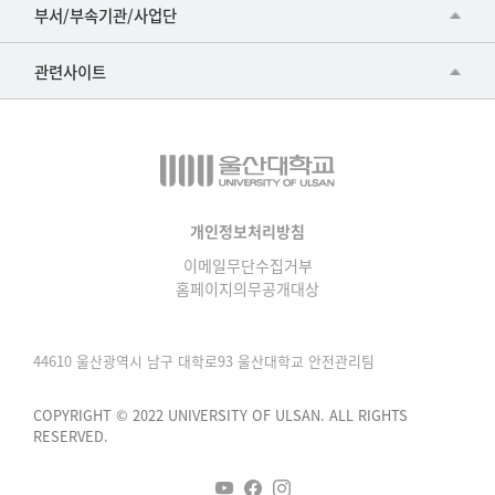
공동기기센터
부서/부속기관/사업단
▷영어영문학과
공학교육혁신센터
건강가정지원센터
관련사이트
▷일본어·일본학과
과학영재교육원
교수협의회
▷중국어·중국학과
교무처교직팀
구내(경남)은행
▷프랑스어·프랑스학과
국어문화원
노동조합
▷스페인·중남미학과
국제교류처
생명윤리위원회
개인정보처리방침
▷역사·문화학과
기초과학연구소
이메일무단수집거부
온라인 기술거래 플랫폼
▷철학·상담학과
홈페이지의무공개대상
물리BK 미래혁신응집물질물리인재교육연구단
울산대신문
■사회과학대학
메이커스페이스
울산대학교 총동문회
44610 울산광역시 남구 대학로93 울산대학교 안전관리팀
▷사회과학부
미래기술혁신융합형인재양성센터
울산대학교병원
ㆍ경제학전공
COPYRIGHT © 2022 UNIVERSITY OF ULSAN. ALL RIGHTS
반구대암각화유적보존연구소
RESERVED.
캠퍼스안전관리
ㆍ행정학전공
보육교사교육원
UCLASS