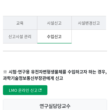
연구실안전관리
생물안전관리규정
교육
시설신고
시설변경신고
LMO안전관리
생물안전지침
신고시설 관리
수입신고
방사선안전관리
표준운영지침
재조합 실험지침
※ 시험·연구용 유전자변형생물체를 수입하고자 하는 경우,
매뉴얼
과학기술정보통신부장관에게 신고
LMO 온라인 신고
공지사항
연구실담당교수
서식자료