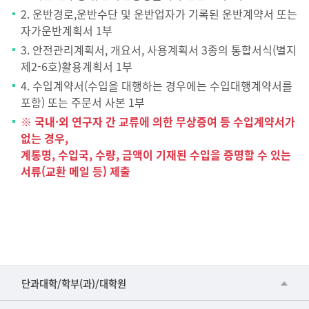
2. 운반경로,운반수단 및 운반업자가 기록된 운반계약서 또는
자가운반계획서 1부
3. 안전관리계획서, 개요서, 사용계획서 3종의 통합서식(별지
제2-6호)활용계획서 1부
4. 수입계약서(수입을 대행하는 경우에는 수입대행계약서를
포함) 또는 주문서 사본 1부
※ 국내·외 연구자 간 교류에 의한 무상증여 등 수입계약서가
없는 경우,
계통명, 수입국, 수량, 금액이 기재된 수입을 증명할 수 있는
서류(교환 메일 등) 제출
■인문대학
단과대학/학부(과)/대학원
▷국어국문학부