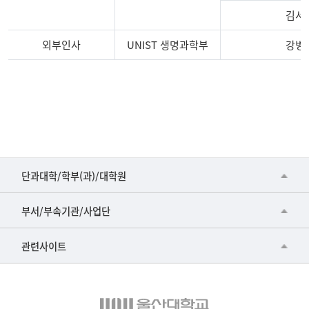
김서
외부인사
UNIST 생명과학부
강병
생물안전위원회
책임자
및
소속
정보
■인문대학
단과대학/학부(과)/대학원
▷국어국문학부
공동기기센터
부서/부속기관/사업단
▷영어영문학과
공학교육혁신센터
건강가정지원센터
관련사이트
▷일본어·일본학과
과학영재교육원
교수협의회
▷중국어·중국학과
교무처교직팀
구내(경남)은행
▷프랑스어·프랑스학과