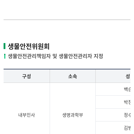
연구실안전관리
생물안전관리규정
LMO안전관리
생물안전지침
생물안전위원회
방사선안전관리
표준운영지침
생물안전관리책임자 및 생물안전관리자 지정
재조합 실험지침
구성
소속
성
백승
매뉴얼
박정
공지사항
내부인사
생명과학부
정수
김병
서식자료